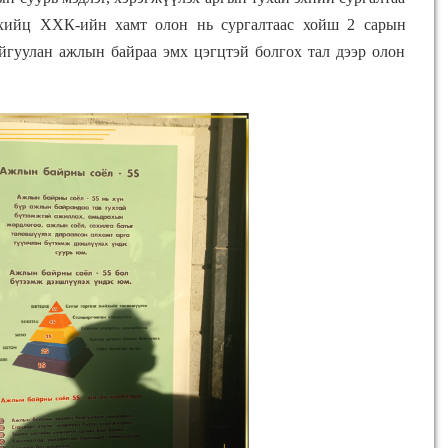
 хийц ХХК-ийн хамт олон нь сургалтаас хойш 2 сарын
айгуулан ажлын байраа эмх цэгцтэй болгох тал дээр олон