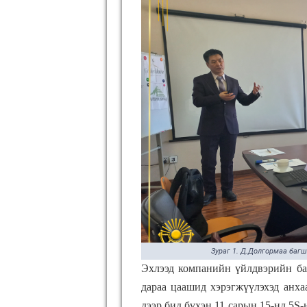
Зураг 1. Д.Долгормаа багш
Эхлээд компанийн үйлдвэрийн ба
дараа цаашид хэрэгжүүлэхэд анха
дээр бид бүхэн 11 сарын 15-нд 5S-