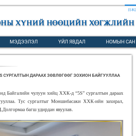
日本
МЭДЭЭЛЭЛ
ҮЙЛ ЯВДАЛ
НОМЫН САН
5S СУРГАЛТЫН ДАРААХ ЗӨВЛӨГӨӨГ ЗОХИОН БАЙГУУЛЛАА
нд Байгалийн чулуун хийц ХХК-д “5S” сургалтын дараах
гууллаа. Тус сургалтыг Моншибасаки ХХК-ийн захирал,
.Долгормаа багш удирдан явуулав.