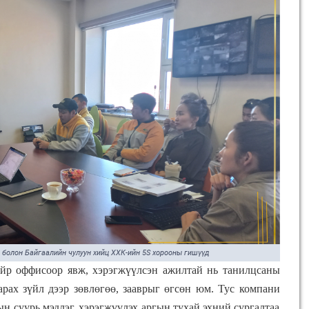
 болон Байгаалийн чулуун хийц ХХК-ийн 5S хорооны гишүүд
йр оффисоор явж, хэрэгжүүлсэн ажилтай нь танилцсаны
арах зүйл дээр зөвлөгөө, зааврыг өгсөн юм. Тус компани
ын суурь мэдлэг, хэрэгжүүлэх аргын тухай эхний сургалтаа