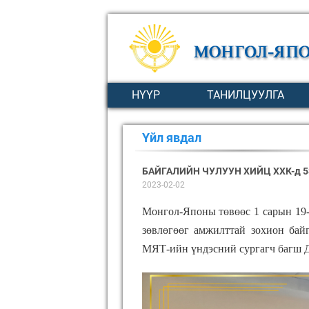
НҮҮР
ТАНИЛЦУУЛГА
Үйл явдал
БАЙГАЛИЙН ЧУЛУУН ХИЙЦ ХХК-д 
2023-02-02
Монгол-Японы төвөөс 1 сарын 19-
зөвлөгөөг амжилттай зохион бай
МЯТ-ийн үндэсний сургагч багш Д