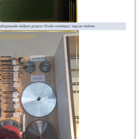
 үйлдвэрийн байран дээрээ 5S-ийн самбарыг хадсан байлаа