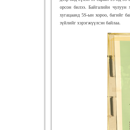
орсон билээ. Байгалийн чулуун
хугацаанд 5S-ын хороо, багийг б
зүйлийг хэрэгжүүлсэн байлаа.