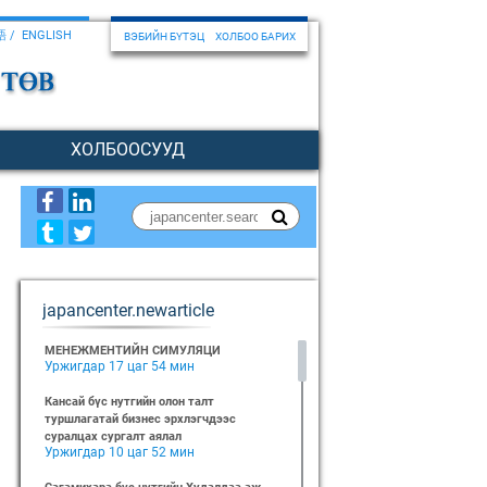
語
ENGLISH
ВЭБИЙН БҮТЭЦ
ХОЛБОО БАРИХ
ХОЛБООСУУД
japancenter.newarticle
МЕНЕЖМЕНТИЙН СИМУЛЯЦИ
Уржигдар 17 цаг 54 мин
Кансай бүс нутгийн олон талт
туршлагатай бизнес эрхлэгчдээс
суралцах сургалт аялал
Уржигдар 10 цаг 52 мин