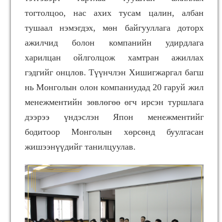
тогтолцоо, нас ахих тусам цалин, албан
тушаал нэмэгдэх, мөн байгууллага доторх
ажилчид болон компанийн удирдлага
харилцан ойлголцож хамтран ажиллах
гэдгийг онцлов. Түүнчлэн Хишигжаргал багш
нь Монголын олон компаниудад 20 гаруй жил
менежментийн зөвлөгөө өгч ирсэн туршлага
дээрээ үндэслэн Япон менежментийг
бодитоор Монголын хөрсөнд буулгасан
жишээнүүдийг танилцуулав.