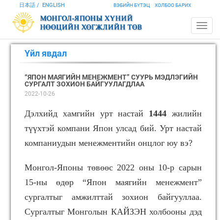
日本語
ENGLISH
ВЭБИЙН БҮТЭЦ
ХОЛБОО БАРИХ
Үйл явдал
“ЯПОН МАЯГИЙН МЕНЕЖМЕНТ” СУУРЬ МЭДЛЭГИЙН
СУРГАЛТ ЗОХИОН БАЙГУУЛАГДЛАА
2022-10-26
Дэлхийд хамгийн урт настай
1444
жилийн
түүхтэй компани Япон улсад бий. Урт настай
компаниудын менежментийн онцлог юу вэ?
Монгол-Японы төвөөс 2022 оны 10-р сарын
15-ны өдөр “Япон маягийн менежмент”
сургалтыг амжилттай зохион байгууллаа.
Сургалтыг Монголын КАЙЗЭН холбооны дэд