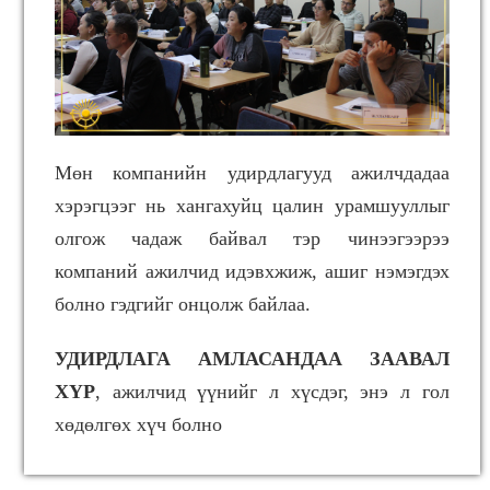
Мөн компанийн удирдлагууд ажилчдадаа
хэрэгцээг нь хангахуйц цалин урамшууллыг
олгож чадаж байвал тэр чинээгээрээ
компаний ажилчид идэвхжиж, ашиг нэмэгдэх
болно гэдгийг онцолж байлаа.
УДИРДЛАГА АМЛАСАНДАА ЗААВАЛ
ХҮР
, ажилчид үүнийг л хүсдэг, энэ л гол
хөдөлгөх хүч болно