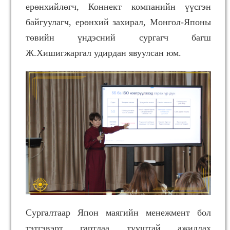
ерөнхийлөгч, Коннект компанийн үүсгэн
байгуулагч, ерөнхий захирал, Монгол-Японы
төвийн үндэсний сургагч багш
Ж.Хишигжаргал удирдан явуулсан юм.
Сургалтаар Япон маягийн менежмент бол
тэтгэвэрт гартлаа тууштай ажиллах