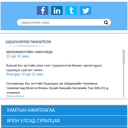
japancenter.newarticle
МЕНЕЖМЕНТИЙН СИМУЛЯЦИ
23 цаг 41 мин
Кансай бүс нутгийн олон талт туршлагатай бизнес эрхлэгчдээс
суралцах сургалт аялал
Өчигдөр 10 цаг 52 мин
Сагамихара бүс нутгийн Худалдаа аж үйлдвэрийн танхимын
төлөөлөгчид Монгол-Японы Хүний Нөөцийн Хөгжлийн Төв (MOJC)-д
зочиллоо
2026-08-04
"БИЗНЕС БА ХҮНИЙ ЭРХ" Нээлттэй семинарын бүртгэл эхэллээ
ХАМТЫН АЖИЛЛАГАА
2026-07-28
Global Value Chain Бизнесийн практик сургалт
ЯПОН УЛСАД СУРАЛЦАХ
2026-07-24