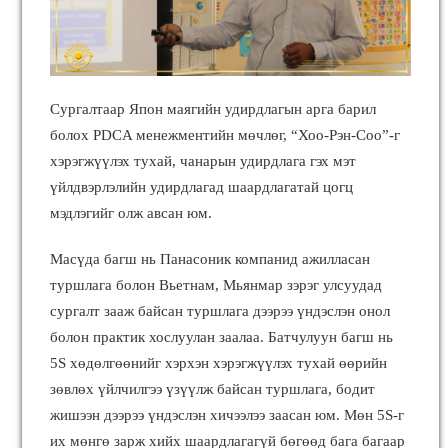
Сургалтаар Япон маягийн удирдлагын арга барил
болох PDCA менежментийн мөчлөг, “Хоо-Рэн-Соо”-г
хэрэгжүүлэх тухай, чанарын удирдлага гэх мэт
үйлдвэрлэлийн удирдлагад шаардлагатай цогц
мэдлэгийг олж авсан юм.
Масүда багш нь Панасоник компанид ажилласан
туршлага болон Вьетнам, Мьянмар зэрэг улсуудад
сургалт зааж байсан туршлага дээрээ үндэслэн онол
болон практик хослуулан заалаа. Батчулуун багш нь
5S хөдөлгөөнийг хэрхэн хэрэгжүүлэх тухай өөрийн
зөвлөх үйлчилгээ үзүүлж байсан туршлага, бодит
жишээн дээрээ үндэслэн хичээлээ заасан юм. Мөн 5S-г
их мөнгө зарж хийх шаардлагагүй бөгөөд бага багаар