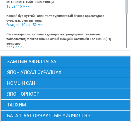
МЕНЕЖМЕНТИЙН СИМУЛЯЦИ
18 цаг 15 мин
Кансай бүс нутгийн олон талт туршлагатай бизнес эрхлэгчдээс
суралцах сургалт аялал
Өчигдөр 10 цаг 52 мин
Сагамихара бүс нутгийн Худалдаа аж үйлдвэрийн танхимын
төлөөлөгчид Монгол-Японы Хүний Нөөцийн Хөгжлийн Төв (MOJC)-д
зочиллоо
2026-08-04
"БИЗНЕС БА ХҮНИЙ ЭРХ" Нээлттэй семинарын бүртгэл эхэллээ
ХАМТЫН АЖИЛЛАГАА
2026-07-28
Global Value Chain Бизнесийн практик сургалт
ЯПОН УЛСАД СУРАЛЦАХ
2026-07-24
НОМЫН САН
2026 БИЗНЕСИЙН ҮНДСЭН СУРГАЛТ-PMP АНГИ 29 дэх элсэлт
2026-07-08
ЯПОН ОРНООР
2026 БИЗНЕСИЙН ҮНДСЭН СУРГАЛТ-УДИРДЛАГЫН АНГИ 29 дэх элсэлт
2026-07-06
ТАНХИМ
МОНГОЛ-ЯПОНЫ ТӨВИЙН БИЗНЕСИЙН ҮНДСЭН СУРГАЛТЫН 28 ДАХЬ
БАТАЛГААТ ОРЧУУЛГЫН ҮЙЛЧИЛГЭЭ
ЭЛСЭЛТИЙН “CEO” болон “PMP” АНГИЙН ТӨГСӨЛТ АМЖИЛТТАЙ БОЛЖ
ӨНДӨРЛӨВ
2026-06-24