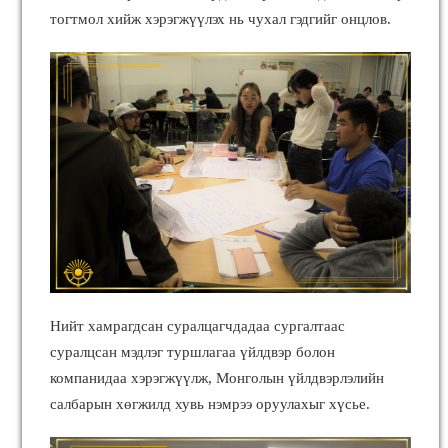
тогтмол хийж хэрэгжүүлэх нь чухал гэдгийг онцлов.
Нийт хамрагдсан суралцагчдадаа сургалтаас
суралцсан мэдлэг туршлагаа үйлдвэр болон
компанидаа хэрэгжүүлж, Монголын үйлдвэрлэлийн
салбарын хөгжилд хувь нэмрээ оруулахыг хүсье.