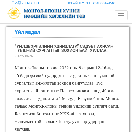
日本語
ENGLISH
ВЭБИЙН БҮТЭЦ
ХОЛБОО БАРИХ
Үйл явдал
“ҮЙЛДВЭРЛЭЛИЙН УДИРДЛАГА” СЭДЭВТ АХИСАН
ТҮВШНИЙ СУРГАЛТЫГ ЗОХИОН БАЙГУУЛЛАА.
2022-09-26
Монгол-Японы төвөөс 2022 оны 9 сарын 12-16-нд
“Үйлдвэрлэлийн удирдлага” сэдэвт ахисан түвшний
сургалтыг амжилттай зохион байгууллаа. Тус
сургалтыг Япон талаас Панасоник компанид 40 жил
ажилласан туршлагатай Масүда Казүми багш, Монгол
талаас Монгол-Японы төвийн үндэсний сургагч багш,
Баянтүмэн Консалтинг ХХК-ийн захирал,
менежментийн зөвлөх Батчулуун нар удирдан
явуулав.