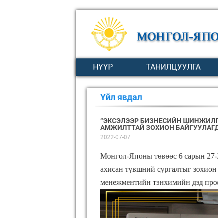
НҮҮР
ТАНИЛЦУУЛГА
Үйл явдал
“ЭКСЭЛЭЭР БИЗНЕСИЙН ШИНЖИЛГЭ
АМЖИЛТТАЙ ЗОХИОН БАЙГУУЛАГ
2022-07-07
Монгол-Японы төвөөс 6 сарын 27-
ахисан түвшний сургалтыг зохио
менежментийн тэнхимийн дэд проф