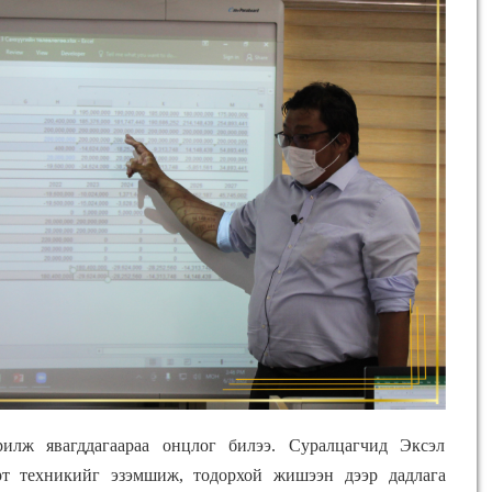
илж явагддагаараа онцлог билээ. Суралцагчид Эксэл
т техникийг эзэмшиж, тодорхой жишээн дээр дадлага