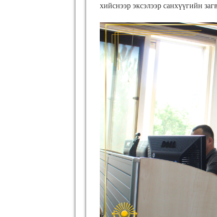
хийснээр эксэлээр санхүүгийн загв