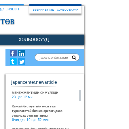
語
ENGLISH
ВЭБИЙН БҮТЭЦ
ХОЛБОО БАРИХ
ХОЛБООСУУД
japancenter.newarticle
МЕНЕЖМЕНТИЙН СИМУЛЯЦИ
23 цаг 12 мин
Кансай бүс нутгийн олон талт
туршлагатай бизнес эрхлэгчдээс
суралцах сургалт аялал
Өчигдөр 10 цаг 52 мин