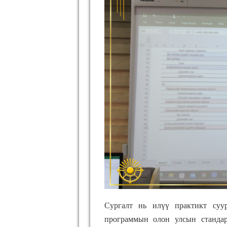
Сургалт нь илүү практикт суур
программын олон улсын стандар