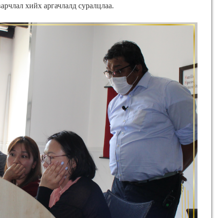
арчлал хийх аргачлалд суралцлаа.