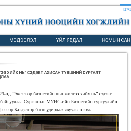
日本
МЭДЭЭЛЭЛ
ҮЙЛ ЯВДАЛ
НОМЫН САН
Э ХИЙХ НЬ” СЭДЭВТ АХИСАН ТҮВШНИЙ СУРГАЛТ
ДЛАА
29-нд “Эксэлээр бизнесийн шинжилгээ хийх нь” сэдэвт
н байгууллаа.Сургалтыг МУИС-ийн Бизнесийн сургуулийн
ессор Батдэлгэр багш удирдаж явуулсан юм.