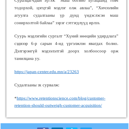
Суралцагчдын зүгээс “Маш богино хугацаанд товч
тодорхой, цэгцтэй мэдлэг олж авлаа”, “Хичээлийн
агуулга судалгааны үр дүнд үндэслэсэн маш
сонирхолтой байлаа” зэрэг сэтгэгдлүүд ирлээ.
Суурь мэдлэгийн сургалт “Хүний нөөцийн удирдлага”
сэдвээр 6-р сарын 4-нд үргэлжлэн явагдах болно.
Дэлгэрэнгүй мэдээлэлтэй доорх холбоосоор орж
танилцана уу.
https://japan-center.edu.mn/a/23263
Судалгааны эх сурвалж:
*
https://www.retentionscience.com/blog/customer-
retention-should-outweigh-customer-acquisition/