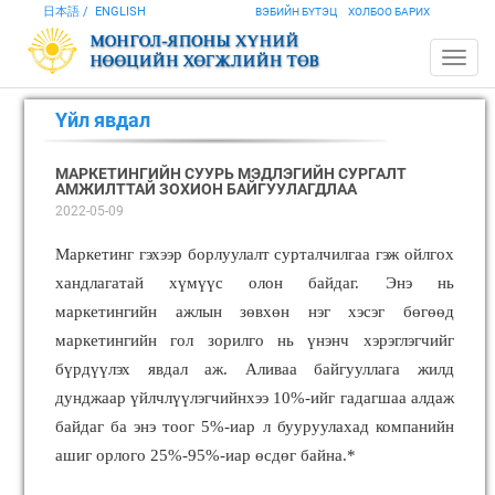
日本語
ENGLISH
ВЭБИЙН БҮТЭЦ
ХОЛБОО БАРИХ
Үйл явдал
МАРКЕТИНГИЙН СУУРЬ МЭДЛЭГИЙН СУРГАЛТ
АМЖИЛТТАЙ ЗОХИОН БАЙГУУЛАГДЛАА
2022-05-09
Маркетинг гэхээр борлуулалт сурталчилгаа гэж ойлгох
хандлагатай хүмүүс олон байдаг. Энэ нь
маркетингийн ажлын зөвхөн нэг хэсэг бөгөөд
маркетингийн гол зорилго нь үнэнч хэрэглэгчийг
бүрдүүлэх явдал аж. Аливаа байгууллага жилд
дунджаар үйлчлүүлэгчийнхээ 10%-ийг гадагшаа алдаж
байдаг ба энэ тоог 5%-иар л бууруулахад компанийн
ашиг орлого 25%-95%-иар өсдөг байна.*