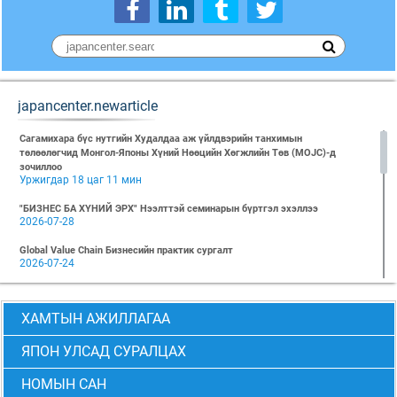
japancenter.newarticle
Сагамихара бүс нутгийн Худалдаа аж үйлдвэрийн танхимын
төлөөлөгчид Монгол-Японы Хүний Нөөцийн Хөгжлийн Төв (MOJC)-д
зочиллоо
Уржигдар 18 цаг 11 мин
"БИЗНЕС БА ХҮНИЙ ЭРХ" Нээлттэй семинарын бүртгэл эхэллээ
2026-07-28
Global Value Chain Бизнесийн практик сургалт
2026-07-24
2026 БИЗНЕСИЙН ҮНДСЭН СУРГАЛТ-PMP АНГИ 29 дэх элсэлт
2026-07-08
ХАМТЫН АЖИЛЛАГАА
2026 БИЗНЕСИЙН ҮНДСЭН СУРГАЛТ-УДИРДЛАГЫН АНГИ 29 дэх элсэлт
2026-07-06
ЯПОН УЛСАД СУРАЛЦАХ
МОНГОЛ-ЯПОНЫ ТӨВИЙН БИЗНЕСИЙН ҮНДСЭН СУРГАЛТЫН 28 ДАХЬ
НОМЫН САН
ЭЛСЭЛТИЙН “CEO” болон “PMP” АНГИЙН ТӨГСӨЛТ АМЖИЛТТАЙ БОЛЖ