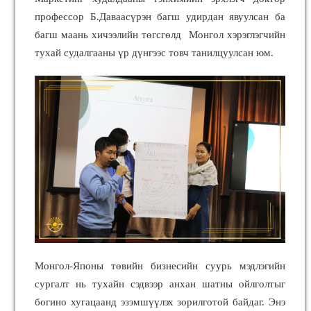
профессор Б.Даваасүрэн багш удирдан явуулсан ба
багш маань хичээлийн төгсгөлд Монгол хэрэглэгчийн
тухай судалгааны үр дүнгээс товч танилцуулсан юм.
Монгол-Японы төвийн бизнесийн суурь мэдлэгийн
сургалт нь тухайн сэдвээр анхан шатны ойлголтыг
богино хугацаанд эзэмшүүлэх зорилготой байдаг. Энэ