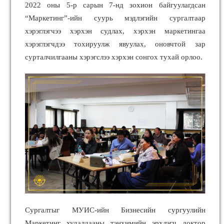
2022 оны 5-р сарын 7-нд зохион байгуулагдсан
“Маркетинг”-ийн суурь мэдлэгийн сургалтаар
хэрэглэгчээ хэрхэн судлах, хэрхэн маркетингаа
хэрэглэгчдээ тохируулж явуулах, оновчтой зар
сурталчилгааны хэрэгслээ хэрхэн сонгох тухай орлоо.
Сургалтыг МУИС-ийн Бизнесийн сургуулийн
Маркетинг худалдааны тэнхимийн эрхлэгч доктор