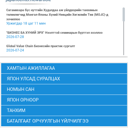
Сагамихара бүс нутгийн Худалдаа аж үйлдвэрийн танхимын
төлөөлөгчид Монгол-Японы Хүний Нөөцийн Хөгжлийн Төв (MOJC)-д
зочиллоо
Уржигдар 18 цаг 11 мин
"БИЗНЕС БА ХҮНИЙ ЭРХ" Нээлттэй семинарын бүртгэл эхэллээ
2026-07-28
Global Value Chain Бизнесийн практик сургалт
2026-07-24
2026 БИЗНЕСИЙН ҮНДСЭН СУРГАЛТ-PMP АНГИ 29 дэх элсэлт
2026-07-08
ХАМТЫН АЖИЛЛАГАА
2026 БИЗНЕСИЙН ҮНДСЭН СУРГАЛТ-УДИРДЛАГЫН АНГИ 29 дэх элсэлт
2026-07-06
ЯПОН УЛСАД СУРАЛЦАХ
МОНГОЛ-ЯПОНЫ ТӨВИЙН БИЗНЕСИЙН ҮНДСЭН СУРГАЛТЫН 28 ДАХЬ
НОМЫН САН
ЭЛСЭЛТИЙН “CEO” болон “PMP” АНГИЙН ТӨГСӨЛТ АМЖИЛТТАЙ БОЛЖ
ӨНДӨРЛӨВ
ЯПОН ОРНООР
2026-06-24
Монгол-Японы төвөөс 2026 оны 6-р сарын 6-ны өдөр “Төслийн
ТАНХИМ
менежмент” сэдэвт суурь мэдлэгийн сургалтыг зохион байгууллаа
2026-06-23
БАТАЛГААТ ОРЧУУЛГЫН ҮЙЛЧИЛГЭЭ
Хитачи бүсийн аж үйлдвэрийн дэмжлэгийн төвийн төлөөлөгчдийг хүлээн