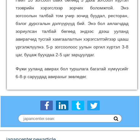
Нийт 10 зогсоол байх бөгөөд 5 дахь зогсоол хүртэл
тээврийн хэрэгслээр зорчих боломжтой. Энэ
зогсоолын талбай том учир зочид буудал, ресторан,
бэлэг дурсгалын дэлгүүрүүд бий. Энэ бол аялагчдад
зориулсан талбай бөгөөд эндээс дээш ууланд
авирагчид тусгай хамгаалалтын хэрэгсэлтэйгээр цааш
үргэлжлүүлнэ. 5-р зогсоолоос уулын оргил хүртэл 3-8
цаг, буцаж буухдаа 2-5 цаг зарцуулдаг.
Фүжи ууланд авирах бол туршлага багатай хүмүүсийг
6-8-р саруудад авирахыг зөвлөдөг.
japancenter.newarticle