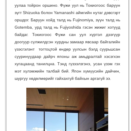
уулаа тойрон оршино. Фүжи уул нь Токиогоос баруун
зүгт Shizuoka болон Yamanashi аймгийн нутаг дэвсгэрт
оршдог. Баруун хойд талд нь Fujinomiya, зүүн талд нь
Gotemba, урд талд нь Fujiyoshida гэсэн жижиг хотууд
байдаг. Токиогоос Фүжи сан уул хүртэл дээгүүр
доогуур сүлжилдсэн хурдны замаар явсаар байгалийн
үзэсгэлэнт тогтоцтой өндөр уулсын бэлд суурьшсан
сууринуудаар дайрч японы аж амьдралтай хэсэгхэн
хугацаанд танилцна. Тэнд гүзээлзгэнэ, усан үзэм гэх
мэт хүлэмжийн талбай бий. Япон хүмүүсийн дайчин,
шургуу хөдөлмөрийг гайхахгүй байхын аргагүй ээ.