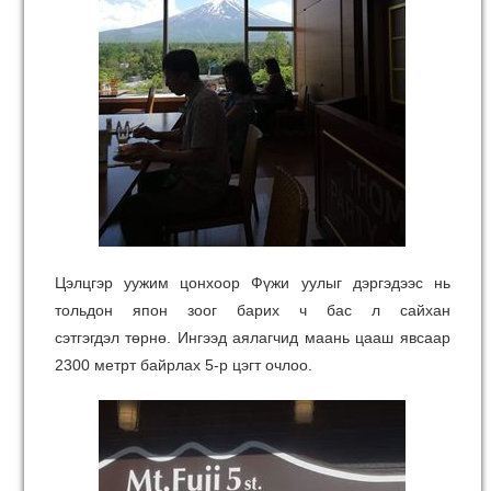
Цэлцгэр уужим цонхоор Фүжи уулыг дэргэдээс нь
тольдон япон зоог барих ч бас л сайхан
сэтгэгдэл төрнө. Ингээд аялагчид маань цааш явсаар
2300 метрт байрлах 5-р цэгт очлоо.