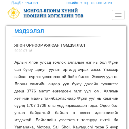
日本語
ENGLISH
ВЭБИЙН БҮТЭЦ
ХОЛБОО БАРИХ
МЭДЭЭЛЭЛ
ЯПОН ОРНООР АЯЛСАН ТЭМДЭГЛЭЛ
2020-07-16
Арлын Япон улсад голлох аялалын нэг нь бол Фүжи
сан буюу ариун уулын оргилд хүрэх ажээ. Үнэхээр
сайхан сүрлэг үзэсгэлэнтэй байж билээ. Энэхүү уул нь
Японы хамгийн өндөр уул буюу далайн түвшнээс
дээш 3776 метрт өргөгдсөн галт уул юм. Аяллын
хөтчийн маань тайлбарласнаар Фүжи уул нь хамгийн
сүүлд 1707-1708 оны үед идэвхэжсэн гэдэг. Одоо бол
унтаа байдалтай байгаа ч хэзээ идэвхжихийг
мэдэхгүй. Байгалийн үзэсгэлэнт тогтцууд ихтэй ба
Yamanaka, Motosu, Sai, Shoji, Kawaguchi гэсэн 5 нуур