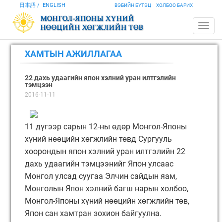
日本語
ENGLISH
ВЭБИЙН БҮТЭЦ
ХОЛБОО БАРИХ
ХАМТЫН АЖИЛЛАГАА
22 дахь удаагийн япон хэлний уран илтгэлийн
тэмцээн
2016-11-11
11 дүгээр сарын 12-ны өдөр Монгол-Японы
хүний нөөцийн хөгжлийн төвд Сургууль
хоорондын япон хэлний уран илтгэлийн 22
дахь удаагийн тэмцээнийг Япон улсаас
Монгол улсад суугаа Элчин сайдын яам,
Монголын Япон хэлний багш нарын холбоо,
Монгол-Японы хүний нөөцийн хөгжлийн төв,
Япон сан хамтран зохион байгуулна.