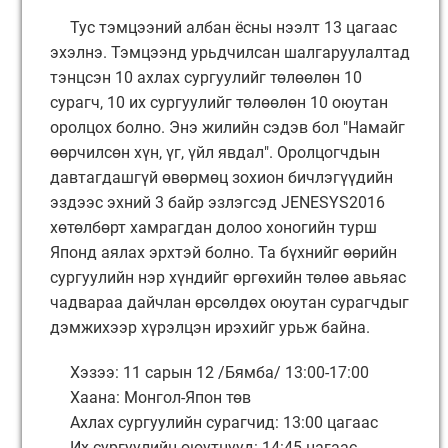
Тус тэмцээний албан ёсны нээлт 13 цагаас
эхэлнэ. Тэмцээнд урьдчилсан шалгаруулалтад
тэнцсэн 10 ахлах сургуулийг төлөөлөн 10
сурагч, 10 их сургуулийг төлөөлөн 10 оюутан
ор
олцох болно. Энэ жилийн сэдэв бол "Намайг
өөрчилсөн хүн, үг, үйл явдал". Оролцогчдын
давтагдашгүй өвөрмөц зохион бичлэгүүдийн
эздээс эхний 3 байр эзлэгсэд JENESYS2016
хөтөлбөрт хамрагдан долоо хоногийн турш
Японд аялах эрхтэй болно. Та бүхнийг өөрийн
сургуулийн нэр хүндийг өргөхийн төлөө авьяас
чадвараа дайчлан өрсөлдөх оюутан сурагчдыг
дэмжихээр хүрэлцэн ирэхийг урьж байна.
Хэзээ: 11 сарын 12 /Бямба/ 13:00-17:00
Хаана: Монгол-Япон төв
Ахлах сургуулийн сурагчид: 13:00 цагаас
Их сургуулийн оюутнууд: 14:45 цагаас