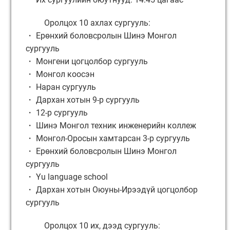
Оролцох 10 ахлах сургууль:
・ Ерөнхий боловсролын Шинэ Монгол
сургууль
・ Монгени цогцолбор сургууль
・ Монгол коосэн
・ Наран сургууль
・ Дархан хотын 9-р сургууль
・ 12-р сургууль
・ Шинэ Монгол техник инженерийн коллеж
・ Монгол-Оросын хамтарсан 3-р сургууль
・ Ерөнхий боловсролын Шинэ Монгол
сургууль
・ Yu language school
・ Дархан хотын Оюуны-Ирээдүй цогцолбор
сургууль
Оролцох 10 их, дээд сургууль: