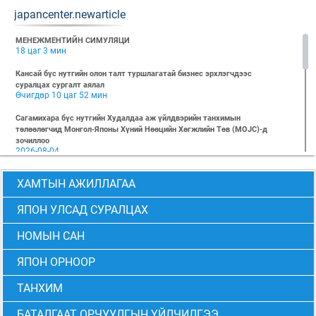
japancenter.newarticle
МЕНЕЖМЕНТИЙН СИМУЛЯЦИ
18 цаг 3 мин
Кансай бүс нутгийн олон талт туршлагатай бизнес эрхлэгчдээс
суралцах сургалт аялал
Өчигдөр 10 цаг 52 мин
Сагамихара бүс нутгийн Худалдаа аж үйлдвэрийн танхимын
төлөөлөгчид Монгол-Японы Хүний Нөөцийн Хөгжлийн Төв (MOJC)-д
зочиллоо
2026-08-04
"БИЗНЕС БА ХҮНИЙ ЭРХ" Нээлттэй семинарын бүртгэл эхэллээ
ХАМТЫН АЖИЛЛАГАА
2026-07-28
Global Value Chain Бизнесийн практик сургалт
ЯПОН УЛСАД СУРАЛЦАХ
2026-07-24
НОМЫН САН
2026 БИЗНЕСИЙН ҮНДСЭН СУРГАЛТ-PMP АНГИ 29 дэх элсэлт
2026-07-08
ЯПОН ОРНООР
2026 БИЗНЕСИЙН ҮНДСЭН СУРГАЛТ-УДИРДЛАГЫН АНГИ 29 дэх элсэлт
2026-07-06
ТАНХИМ
МОНГОЛ-ЯПОНЫ ТӨВИЙН БИЗНЕСИЙН ҮНДСЭН СУРГАЛТЫН 28 ДАХЬ
БАТАЛГААТ ОРЧУУЛГЫН ҮЙЛЧИЛГЭЭ