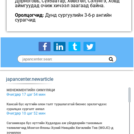
Дорноговь, Сүхбаатар, Хөвсгөл, Сэлэнгэ, Ховд
аймгуудад очиж хичээл заагаад байна.
Оролцогчид:
Дунд сургуулийн 3-6-р ангийн
сурагчид
japancenter.newarticle
МЕНЕЖМЕНТИЙН СИМУЛЯЦИ
Өчигдөр 17 цаг 54 мин
Кансай бүс нутгийн олон талт туршлагатай бизнес эрхлэгчдээс
суралцах сургалт аялал
Өчигдөр 10 цаг 52 мин
Сагамихара бүс нутгийн Худалдаа аж үйлдвэрийн танхимын
төлөөлөгчид Монгол-Японы Хүний Нөөцийн Хөгжлийн Төв (MOJC)-д
зочиллоо