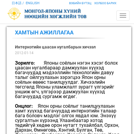
日本語
ENGLISH
ВЭБИЙН БҮТЭЦ
ХОЛБОО БАРИХ
ХАМТЫН АЖИЛЛАГАА
Интернэтийн цаасан нугалбарын хичээл
2012-01-14
Зорилго:
Японы соёлын нэгэн хэсэг болох
цаасан нугалбараар дамжуулан хүүхэд
багачуудад мэдээллийн технологийн давуу
талыг ойлгуулахын зэрэгцээ Япон орны
соёлын өвөөс танилцуулдаг. Хичээлийн
төгсгөлд Японы уламжлалт зурагт үлгэрийг
уншиж өгч, үлгэрээр дамжуулан хүүхэд
багачуудад сургамж өгдөг.
Онцлог:
Япон орны соёлыг танилцуулахын
хамт хүүхэд багачуудад интернэтийн талаар
бага боловч мэдлэг олгох явдал юм. Энэхүү
сургалтын хүрээнд Улаанбаатар хотод
төдийгүй хөдөө орон нутагт тухайлбал, Орхон,
Дархан, Өмнөговь, Хэнтий, Булган, Төв,