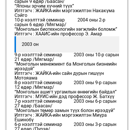
сарын 9 өдөр /Баасан/
“Японы эрчим хүчний түүх”
Илтгэгч : ЖАЙКА-ийн мэргэжилтэн Накакүма
Сэйго
10-р нээлттэй семинар 2004 оны 2-р
сарын 6 өдөр /Мягмар/
“Монголын биотехнологийн хөгжлийн боломж”
Илтгэгч : ХААИС-ийн профессор Э. Амар
2003 он
9-р нээлттэй семинар 2003 оны 10-р сарын
21 өдөр /Мягмар/
“Монголын менежмент ба Монголын бизнеийн
ирээдүй”
Илтгэгч : ЖАЙКА-ийн сайн дурын гишүүн
Мотояама
8-р нээлттэй семинар 2003 оны 9-р сарын
12 өдөр /Мягмар/
“Монголын ашигт ургамлын өнөөгийн байдал”
Илтгэгч : МУИС-ийн дэд профессор Ж. Батхүү
7-р нээлттэй семинар 2003 оны 6-р сарын
27 өдөр /Баасан/
“Монголын төмөр замын түүх болон ирээдүй”
Илтгэгч : ЖАЙКА-ийн мэргэжилтэн Миүра
Ёшинобү
6-р нээлттэй семинар 2003 оны 3-р сарын
27 өдөр /Пүрэв/