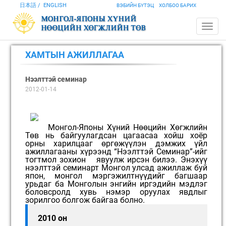
日本語
ENGLISH
ВЭБИЙН БҮТЭЦ
ХОЛБОО БАРИХ
ХАМТЫН АЖИЛЛАГАА
Нээлттэй семинар
2012-01-14
Монгол-Японы Хүний Нөөцийн Хөгжлийн
Төв нь байгуулагдсан цагаасаа хойш хоёр
орны харилцааг өргөжүүлэн дэмжих үйл
ажиллагааны хүрээнд “Нээлттэй Семинар”-ийг
тогтмол зохион явуулж ирсэн билээ. Энэхүү
нээлттэй семинарт Монгол улсад ажиллаж буй
япон, монгол мэргэжилтнүүдийг багшаар
урьдаг ба Монголын энгийн иргэдийн мэдлэг
боловсролд хувь нэмэр оруулах явдлыг
зорилгоо болгож байгаа болно.
2010 он