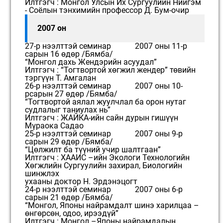
Илтгэгч : Монгол Улсын Их Сургуулийн Нийгэм
- Соёлын тэнхимийн профессор Д. Бум-очир
2007 он
27-р нээлттэй семинар 2007 оны 11-р
сарын 16 өдөр /Бямба/
“Монгол дахь Жендэрийн асуудал”
Илтгэгч : “Тогтвортой хөгжил жендер” төвийн
тэргүүн Т. Амгалан
26-р нээлттэй семинар 2007 оны 10-
рсарын 27 өдөр /Бямба/
“Тогтвортой аялал жуулчлал ба орон нутаг
судлалыг таниулах нь”
Илтгэгч : ЖАЙКА-ийн сайн дурын гишүүн
Мүраока Садао
25-р нээлттэй семинар 2007 оны 9-р
сарын 29 өдөр /Бямба/
“Цөлжилт ба түүний учир шалтгаан”
Илтгэгч : ХААИС –ийн Экологи Технологийн
Хөгжлийн Сургуулийн захирал, Биологийн
шинжлэх
ухааны доктор Н. Эрдэнэцогт
24-р нээлттэй семинар 2007 оны 6-р
сарын 21 өдөр /Бямба/
“Монгол, Японы найрамдалт шинэ харилцаа –
өнгөрсөн, одоо, ирээдүй”
Илтгэгч : Монгол –Японы найрамдалын