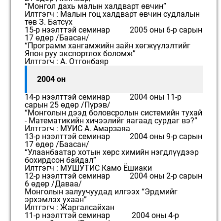
“Монгол дахь малын халдварт өвчин”
Илтгэгч : Малын гоц халдварт өвчин судлалын
төв З. Батсүх
15-р нээлттэй семинар 2005 оны 6-р сарын
17 өдөр /Баасан/
“Программ хангамжийн зайн хөгжүүлэлтийг
Япон руу экспортлох боломж”
Илтгэгч : А. Отгонбаяр
2004 он
14-р нээлттэй семинар 2004 оны 11-р
сарын 25 өдөр /Пүрэв/
“Монголын дээд боловсролын системийн тухай
- Математикийн хичээлийг яагаад сурдаг вэ?”
Илтгэгч : МУИС А. Амарзаяа
13-р нээлттэй семинар 2004 оны 9-р сарын
17 өдөр /Баасан/
“Улаанбаатар хотын хөрс химийн нэгдлүүдээр
бохирдсон байдал”
Илтгэгч : МУШУТИС Камо Ёшиаки
12-р нээлттэй семинар 2004 оны 2-р сарын
6 өдөр /Даваа/
Монголын залуучуудад илгээх “Эрдмийг
эрхэмлэх ухаан”
Илтгэгч : Жаргалсайхан
11-р нээлттэй семинар 2004 оны 4-р