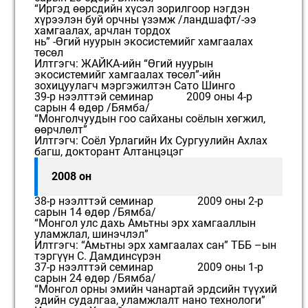
“Иргэд өөрсдийн хүсэл зорилгоор нэгдэн
хүрээлэн буй орчны үзэмж /ландшафт/-ээ
хамгаалах, арчлан тордох
нь” -Өгий нуурын экосистемийг хамгаалах
төсөл
Илтгэгч: ЖАЙКА-ийн “Өгий нуурын
экосистемийг хамгаалах төсөл”-ийн
зохицуулагч мэргэжилтэн Сато Шинго
39-р нээлттэй семинар 2009 оны 4-р
сарын 4 өдөр /Бямба/
“Монголчуудын гоо сайханы соёлын хөгжил,
өөрчлөлт”
Илтгэгч: Соёл Урлагийн Их Сургуулийн Ахлах
багш, докторант Алтанцэцэг
2008 он
38-р нээлттэй семинар 2009 оны 2-р
сарын 14 өдөр /Бямба/
“Монгол улс дахь Амьтны эрх хамгааллын
уламжлал, шинэчлэл”
Илтгэгч: “Амьтны эрх хамгаалах сан” ТББ –ын
тэргүүн С. Дамдинсүрэн
37-р нээлттэй семинар 2009 оны 1-р
сарын 24 өдөр /Бямба/
“Монгол орны эмийн чанартай эрдсийн түүхий
эдийн судалгаа, уламжлалт нано технологи”