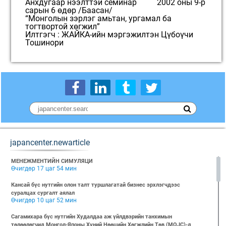
Анхдугаар нээлттэй семинар 2002 оны 9-р
сарын 6 өдөр /Баасан/
“Монголын зэрлэг амьтан, ургамал ба
тогтвортой хөгжил”
Илтгэгч : ЖАЙКА-ийн мэргэжилтэн Цүбоүчи
Тошинори
japancenter.newarticle
МЕНЕЖМЕНТИЙН СИМУЛЯЦИ
Өчигдөр 17 цаг 54 мин
Кансай бүс нутгийн олон талт туршлагатай бизнес эрхлэгчдээс
суралцах сургалт аялал
Өчигдөр 10 цаг 52 мин
Сагамихара бүс нутгийн Худалдаа аж үйлдвэрийн танхимын
төлөөлөгчид Монгол-Японы Хүний Нөөцийн Хөгжлийн Төв (MOJC)-д