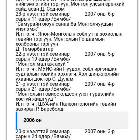
нийгэмлэгийн тэргүүн, Монгол улсын ерөнхий
сайд асан Д. Содном
23-р нээлттэй семинар 2007 оны 6-р
сарын 11 өдөр /Бямба/
“Самүрайн оюун санаа ба Монголчуудын
үнэлэмж”
Илтгэгч : Япон-Монголын соёл утга зохиолын
төвийн тэргүүн, Монголын Го даамын
холбооны тэргүүн
Д. Төмөрбаатар
22-р нээлттэй семинар 2007 оны 5-р
сарын 19 өдөр /Бямба/
“Монгол мал аж ахуй ”
Илтгэгч : МУИС-ийн Нүүдэл, соёл иргэншил
судлалын төвийн эрхлэгч, Хэл шинжлэлийн
ухааны доктор С. Дулам
21-р нээлттэй семинар 2007 оны 4-р
сарын 21 өдөр /Бямба/
“Монголын говиос олдсон үлэг гүрвэлийн
хосгүй жишгүүд ”
Илтгэгч : ШУА-ийн Палеонтологийн төвийн
захирал Р. Барсболд
2006 он
20-р нээлттэй семинар 2007 оны 3-р
сарын 24 өдөр /Бямба/