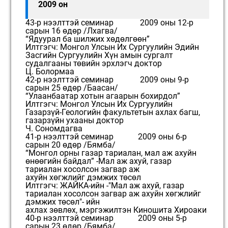
2009 он
43-р нээлттэй семинар 2009 оны 12-р
сарын 16 өдөр /Лхагва/
“Ядуурал ба шилжих хөдөлгөөн”
Илтгэгч: Монгол Улсын Их Сургуулийн Эдийн
Засгийн Сургуулийн Хүн амын сургалт
судалгааны төвийн эрхлэгч доктор
Ц. Болормаа
42-р нээлттэй семинар 2009 оны 9-р
сарын 25 өдөр /Баасан/
“Улаанбаатар хотын агаарын бохирдол”
Илтгэгч: Монгол Улсын Их Сургуулийн
Газарзүй-Геологийн факультетын ахлах багш,
газарзүйн ухааны доктор
Ч. Сономдагва
41-р нээлттэй семинар 2009 оны 6-р
сарын 20 өдөр /Бямба/
“Монгол орны газар тариалан, мал аж ахуйн
өнөөгийн байдал” -Мал аж ахуй, газар
тариалан хосолсон загвар аж
ахуйн хөгжлийг дэмжих төсөл
Илтгэгч: ЖАЙКА-ийн -"Мал аж ахуй, газар
тариалан хосолсон загвар аж ахуйн хөгжлийг
дэмжих төсөл"- ийн
ахлах зөвлөх, мэргэжилтэн Киношита Хироаки
40-р нээлттэй семинар 2009 оны 5-р
сарын 23 өдөр /Бямба/