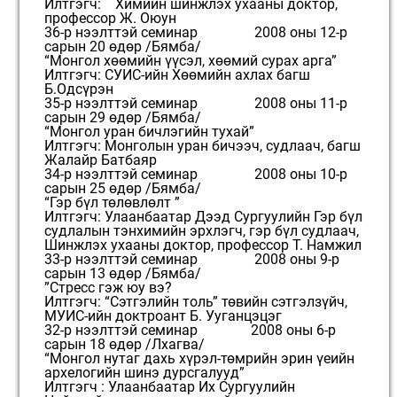
Илтгэгч: Химийн шинжлэх ухааны доктор,
профессор Ж. Оюун
36-р нээлттэй семинар 2008 оны 12-р
сарын 20 өдөр /Бямба/
“Монгол хөөмийн үүсэл, хөөмий сурах арга”
Илтгэгч: СУИС-ийн Хөөмийн ахлах багш
Б.Одсүрэн
35-р нээлттэй семинар 2008 оны 11-р
сарын 29 өдөр /Бямба/
“Монгол уран бичлэгийн тухай”
Илтгэгч: Монголын уран бичээч, судлаач, багш
Жалайр Батбаяр
34-р нээлттэй семинар 2008 оны 10-р
сарын 25 өдөр /Бямба/
“Гэр бүл төлөвлөлт ”
Илтгэгч: Улаанбаатар Дээд Сургуулийн Гэр бүл
судлалын тэнхимийн эрхлэгч, гэр бүл судлаач,
Шинжлэх ухааны доктор, профессор Т. Намжил
33-р нээлттэй семинар 2008 оны 9-р
сарын 13 өдөр /Бямба/
”Стресс гэж юу вэ?
Илтгэгч: “Сэтгэлийн толь” төвийн сэтгэлзүйч,
МУИС-ийн доктроант Б. Ууганцэцэг
32-р нээлттэй семинар 2008 оны 6-р
сарын 18 өдөр /Лхагва/
“Монгол нутаг дахь хүрэл-төмрийн эрин үеийн
архелогийн шинэ дурсгалууд”
Илтгэгч : Улаанбаатар Их Сургуулийн