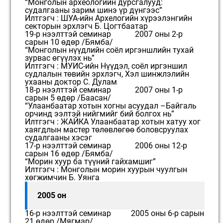
“Монголын археологийн дурсгалууд:
судалгааны зарим шинэ үр дүнгээс”
Илтгэгч : ШУА-ийн Архелогийн хүрээлэнгийн
секторын эрхлэгч Б. Цогтбаатар
19-р нээлттэй семинар 2007 оны 2-р
сарын 10 өдөр /Бямба/
“Монголын нүүдлийн соёл иргэншлийн тухай
зурвас өгүүлэх нь”
Илтгэгч : МУИС-ийн Нүүдэл, соёл иргэншил
судлалын төвийн эрхлэгч, Хэл шинжлэлийн
ухааны доктор С. Дулам
18-р нээлттэй семинар 2007 оны 1-р
сарын 5 өдөр /Баасан/
“Улаанбаатар хотын хогны асуудал –Байгаль
орчинд ээлтэй нийгмийг бий болгох нь”
Илтгэгч : ЖАЙКА Улаанбаатар хотын хатуу хог
хаягдлын мастер төлөвлөгөө боловсруулах
судалгааны хэсэг
17-р нээлттэй семинар 2006 оны 12-р
сарын 16 өдөр /Бямба/
“Морин хуур ба түүний гайхамшиг”
Илтгэгч : Монголын морин хуурын чуулгын
хөгжимчин Б. Уянга
2005 он
16-р нээлттэй семинар 2005 оны 6-р сарын
21 өдөр /Мягмар/