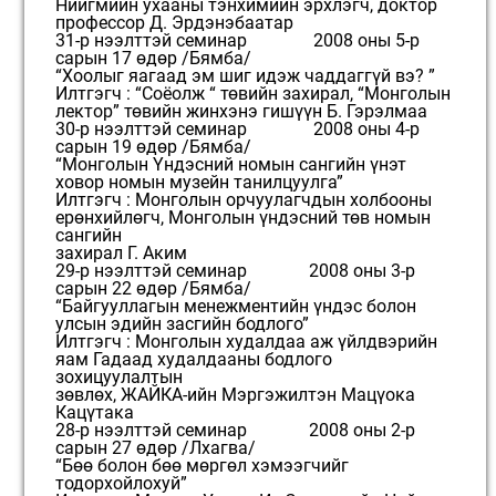
Нийгмийн ухааны тэнхимийн эрхлэгч, доктор
профессор Д. Эрдэнэбаатар
31-р нээлттэй семинар 2008 оны 5-р
сарын 17 өдөр /Бямба/
“Хоолыг яагаад эм шиг идэж чаддаггүй вэ? ”
Илтгэгч : “Соёолж “ төвийн захирал, “Монголын
лектор” төвийн жинхэнэ гишүүн Б. Гэрэлмаа
30-р нээлттэй семинар 2008 оны 4-р
сарын 19 өдөр /Бямба/
“Монголын Үндэсний номын сангийн үнэт
ховор номын музейн танилцуулга”
Илтгэгч : Монголын орчуулагчдын холбооны
ерөнхийлөгч, Монголын үндэсний төв номын
сангийн
захирал Г. Аким
29-р нээлттэй семинар 2008 оны 3-р
сарын 22 өдөр /Бямба/
“Байгууллагын менежментийн үндэс болон
улсын эдийн засгийн бодлого”
Илтгэгч : Монголын худалдаа аж үйлдвэрийн
яам Гадаад худалдааны бодлого
зохицуулалтын
зөвлөх, ЖАЙКА-ийн Мэргэжилтэн Мацүока
Кацүтака
28-р нээлттэй семинар 2008 оны 2-р
сарын 27 өдөр /Лхагва/
“Бөө болон бөө мөргөл хэмээгчийг
тодорхойлохуй”