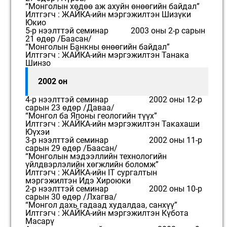
“Монголын хөдөө аж ахуйн өнөөгийн байдал”
Илтгэгч : ЖАЙКА-ийн мэргэжилтэн Шизүки
Юкио
5-р нээлттэй семинар 2003 оны 2-р сарын
21 өдөр /Баасан/
“Монголын Банкны өнөөгийн байдал”
Илтгэгч : ЖАЙКА-ийн мэргэжилтэн Танака
Шинзо
2002 oн
4-р нээлттэй семинар 2002 оны 12-р
сарын 23 өдөр /Даваа/
“Монгол ба Японы геологийн түүх”
Илтгэгч : ЖАЙКА-ийн мэргэжилтэн Такахаши
Юүхэи
3-р нээлттэй семинар 2002 оны 11-р
сарын 29 өдөр /Баасан/
“Монголын мэдээллийн технологийн
үйлдвэрлэлийн хөгжлийн боломж”
Илтгэгч : ЖАЙКА-ийн IT сургалтын
мэргэжилтэн Идэ Хироюки
2-р нээлттэй семинар 2002 оны 10-р
сарын 30 өдөр /Лхагва/
“Монгол дахь гадаад худалдаа, санхүү”
Илтгэгч : ЖАЙКА-ийн мэргэжилтэн Күбота
Масарү