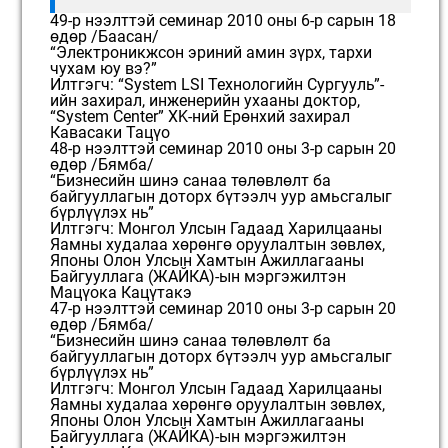
49-р нээлттэй семинар 2010 оны 6-р сарын 18
өдөр /Баасан/
“Электроникжсон эриний амин зүрх, тархи
чухам юу вэ?”
Илтгэгч: “System LSI Технологийн Сургууль”-
ийн захирал, инженерийн ухааны доктор,
“System Center” XK-ний Ерөнхий захирал
Кавасаки Тацүо
48-р нээлттэй семинар 2010 оны 3-р сарын 20
өдөр /Бямба/
“Бизнесийн шинэ санаа төлөвлөлт ба
байгууллагын доторх бүтээлч уур амьсгалыг
бүрлүүлэх нь”
Илтгэгч: Монгол Улсын Гадаад Харилцааны
Яамны худалаа хөрөнгө оруулалтын зөвлөх,
Японы Олон Улсын Хамтын Ажиллагааны
Байгууллага (ЖАЙКА)-ын мэргэжилтэн
Мацүока Кацүтакэ
47-р нээлттэй семинар 2010 оны 3-р сарын 20
өдөр /Бямба/
“Бизнесийн шинэ санаа төлөвлөлт ба
байгууллагын доторх бүтээлч уур амьсгалыг
бүрлүүлэх нь”
Илтгэгч: Монгол Улсын Гадаад Харилцааны
Яамны худалаа хөрөнгө оруулалтын зөвлөх,
Японы Олон Улсын Хамтын Ажиллагааны
Байгууллага (ЖАЙКА)-ын мэргэжилтэн