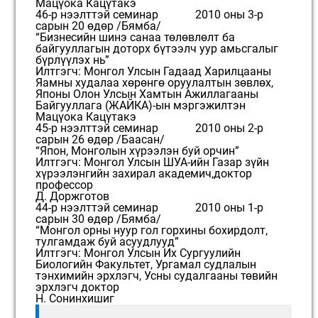
Мацүока Кацүтакэ
46-р нээлттэй семинар 2010 оны 3-р
сарын 20 өдөр /Бямба/
“Бизнесийн шинэ санаа төлөвлөлт ба
байгууллагын доторх бүтээлч уур амьсгалыг
бүрлүүлэх нь”
Илтгэгч: Монгол Улсын Гадаад Харилцааны
Яамны худалаа хөрөнгө оруулалтын зөвлөх,
Японы Олон Улсын Хамтын Ажиллагааны
Байгууллага (ЖАЙКА)-ын мэргэжилтэн
Мацүока Кацүтакэ
45-р нээлттэй семинар 2010 оны 2-р
сарын 26 өдөр /Баасан/
“Япон, Монголын хүрээлэн буй орчин”
Илтгэгч: Монгол Улсын ШУА-ийн Газар зүйн
хүрээлэнгийн захирал академич,доктор
профессор
Д. Доржготов
44-р нээлттэй семинар 2010 оны 1-р
сарын 30 өдөр /Бямба/
“Монгол орны нуур гол горхины бохирдолт,
тулгамдаж буй асуудлууд”
Илтгэгч: Монгол Улсын Их Сургуулийн
Биологийн Факультет, Ургамал судлалын
тэнхимийн эрхлэгч, Усны судалгааны төвийн
эрхлэгч доктор
Н. Сонинхишиг