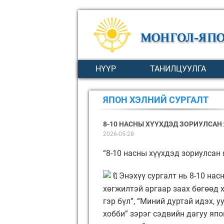
НҮҮР
ТАНИЛЦУУЛГА
ЯПОН ХЭЛНИЙ СУРГАЛТ
8-10 НАСНЫ ХҮҮХДЭД ЗОРИУЛСАН
2026-05-28
“8-10 насны хүүхдэд зориулсан
Энэхүү сургалт нь 8-10 нас
хөгжилтэй аргаар заах бөгөөд 
гэр бүл”, “Миний дуртай идэх, уу
хобби” зэрэг сэдвийн дагуу яп