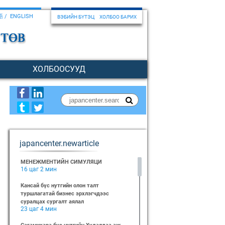
語
ENGLISH
ВЭБИЙН БҮТЭЦ
ХОЛБОО БАРИХ
ХОЛБООСУУД
japancenter.newarticle
МЕНЕЖМЕНТИЙН СИМУЛЯЦИ
16 цаг 2 мин
Кансай бүс нутгийн олон талт
туршлагатай бизнес эрхлэгчдээс
суралцах сургалт аялал
23 цаг 4 мин