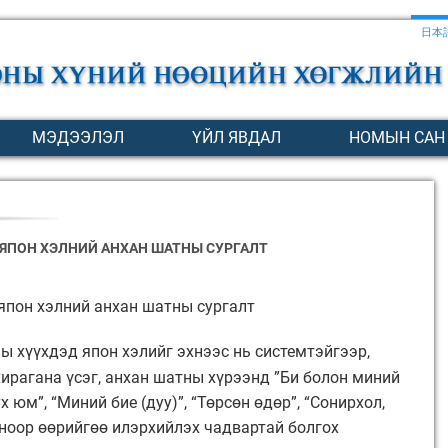
日本
МЭДЭЭЛЭЛ
ҮЙЛ ЯВДАЛ
НОМЫН САН
 ЯПОН ХЭЛНИЙ АНХАН ШАТНЫ СУРГАЛТ
 япон хэлний анхан шатны сургалт
ны хүүхдэд япон хэлийг эхнээс нь системтэйгээр,
хирагана үсэг, анхан шатны хүрээнд ”Би болон миний
х юм”, “Миний бие (дуу)”, “Төрсөн өдөр”, “Сонирхол,
оноор өөрийгөө илэрхийлэх чадвартай болгох