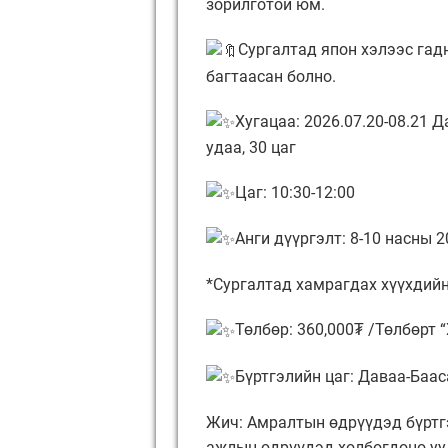
зорилготой юм.
Сургалтад япон хэлээс гад
багтаасан болно.
Хугацаа: 2026.07.20-08.21 Д
удаа, 30 цаг
Цаг: 10:30-12:00
Анги дүүргэлт: 8-10 насны 2
*Сургалтад хамрагдах хүүхдийн
Төлбөр: 360,000₮ /Төлбөрт “
Бүртгэлийн цаг: Даваа-Бааса
Жич: Амралтын өдрүүдэд бүртгэ
ажлын өдрүүдэд холбогдоно уу