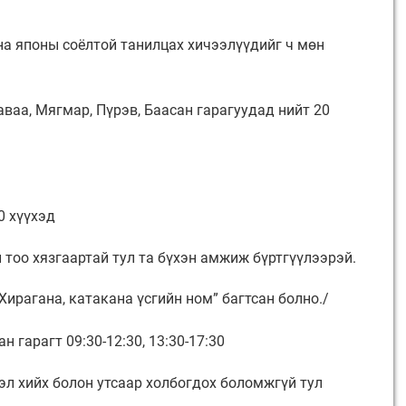
на японы соёлтой танилцах хичээлүүдийг ч мөн
аваа, Мягмар, Пүрэв, Баасан гарагуудад нийт 20
0 хүүхэд
 тоо хязгаартай тул та бүхэн амжиж бүртгүүлээрэй.
Хирагана, катакана үсгийн ном” багтсан болно./
н гарагт 09:30-12:30, 13:30-17:30
л хийх болон утсаар холбогдох боломжгүй тул
.