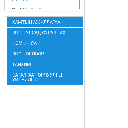
2026-07-28
Global Value Chain Бизнесийн практик
сургалт
2026-07-24
ХАМТЫН АЖИЛЛАГАА
2026 БИЗНЕСИЙН ҮНДСЭН СУРГАЛТ-
PMP АНГИ 29 дэх элсэлт
ЯПОН УЛСАД СУРАЛЦАХ
2026-07-08
НОМЫН САН
2026 БИЗНЕСИЙН ҮНДСЭН СУРГАЛТ-
УДИРДЛАГЫН АНГИ 29 дэх элсэлт
ЯПОН ОРНООР
2026-07-06
МОНГОЛ-ЯПОНЫ ТӨВИЙН
ТАНХИМ
БИЗНЕСИЙН ҮНДСЭН
СУРГАЛТЫН 28 ДАХЬ
БАТАЛГААТ ОРЧУУЛГЫН
ЭЛСЭЛТИЙН “CEO” болон “PMP” АНГИЙН ТӨГСӨЛТ АМЖИЛТТАЙ
ҮЙЛЧИЛГЭЭ
БОЛЖ ӨНДӨРЛӨВ
2026-06-24
Монгол-Японы төвөөс 2026 оны 6-р
сарын 6-ны өдөр “Төслийн менежмент”
сэдэвт суурь мэдлэгийн сургалтыг
зохион байгууллаа
2026-06-23
Хитачи бүсийн аж үйлдвэрийн
дэмжлэгийн төвийн төлөөлөгчдийг