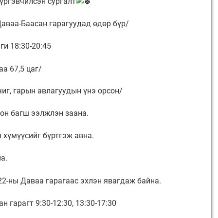
үргэвчилсэн сургалт
/Даваа-Баасан гарагуудад өдөр бүр/
нги 18:30-20:45
аа 67,5 цаг/
чиг, гарын авлагуудын үнэ орсон/
пон багш ээлжлэн заана.
 хүмүүсийг бүртгэж авна.
а.
22-ны Даваа гарагаас эхлэн явагдаж байна.
н гарагт 9:30-12:30, 13:30-17:30