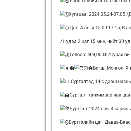
Япон хэлний анхан шатны т
Хугацаа: 2024.05.24-07.05 
Цаг: А анги 15:00-17:15, B а
/1 удаа 2 цаг 15 мин, нийт 30 уд
Төлбөр: 404,000₮ /Сурах би
Багш: Монгол, Я
Сургалтад 14-с дээш насны
Сургалт танхимаар явагдан
Бүртгэл: 2024 оны 4 сарын 
Бүртгэлийн цаг: Даваа-Бааса