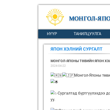
НҮҮР
ТАНИЛЦУУЛГА
ЯПОН ХЭЛНИЙ СУРГАЛТ
МОНГОЛ-ЯПОНЫ ТӨВИЙН ЯПОН ХЭ
2024-04-22
Монгол-Японы төви
Сургалтад бүртгүүлэхдээ д
уу.