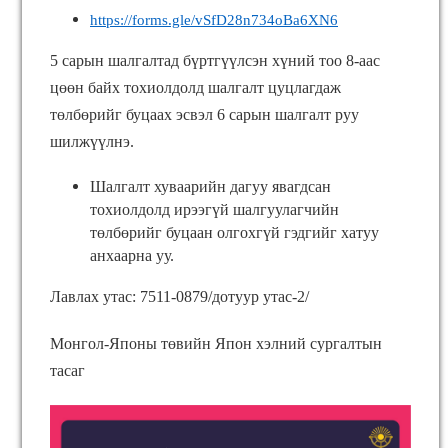
https://forms.gle/vSfD28n734oBa6XN6
5 сарын шалгалтад бүртгүүлсэн хүний тоо 8-аас
цөөн байх тохиолдолд шалгалт цуцлагдаж
төлбөрийг буцаах эсвэл 6 сарын шалгалт руу
шилжүүлнэ.
Шалгалт хуваарийн дагуу явагдсан
тохиолдолд ирээгүй шалгуулагчийн
төлбөрийг буцаан олгохгүй гэдгийг хатуу
анхаарна уу.
Лавлах утас: 7511-0879/дотуур утас-2/
Монгол-Японы төвийн Япон хэлний сургалтын
тасаг