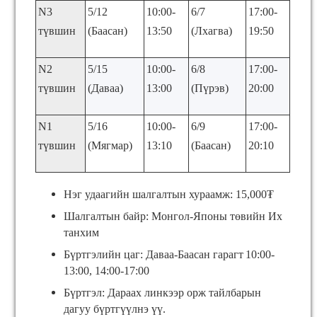
N3
5/12
10:00-
6/7
17:00-
түвшин
(Баасан)
13:50
(Лхагва)
19:50
N2
5/15
10:00-
6/8
17:00-
түвшин
(Даваа)
13:00
(Пүрэв)
20:00
N1
5/16
10:00-
6/9
17:00-
түвшин
(Мягмар)
13:10
(Баасан)
20:10
Нэг удаагийн шалгалтын хураамж: 15,000₮
Шалгалтын байр: Монгол-Японы төвийн Их
танхим
Бүртгэлийн цаг: Даваа-Баасан гарагт
10:00-
13:00, 14:00-17:00
Бүртгэл:
Дараах линкээр орж тайлбарын
дагуу бүртгүүлнэ үү.