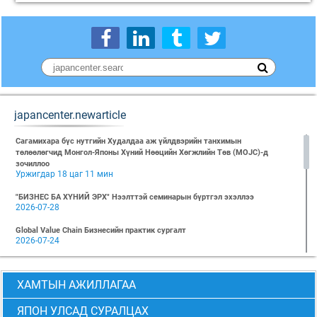
japancenter.newarticle
Сагамихара бүс нутгийн Худалдаа аж үйлдвэрийн танхимын
төлөөлөгчид Монгол-Японы Хүний Нөөцийн Хөгжлийн Төв (MOJC)-д
зочиллоо
Уржигдар 18 цаг 11 мин
"БИЗНЕС БА ХҮНИЙ ЭРХ" Нээлттэй семинарын бүртгэл эхэллээ
2026-07-28
Global Value Chain Бизнесийн практик сургалт
2026-07-24
2026 БИЗНЕСИЙН ҮНДСЭН СУРГАЛТ-PMP АНГИ 29 дэх элсэлт
2026-07-08
ХАМТЫН АЖИЛЛАГАА
2026 БИЗНЕСИЙН ҮНДСЭН СУРГАЛТ-УДИРДЛАГЫН АНГИ 29 дэх элсэлт
2026-07-06
ЯПОН УЛСАД СУРАЛЦАХ