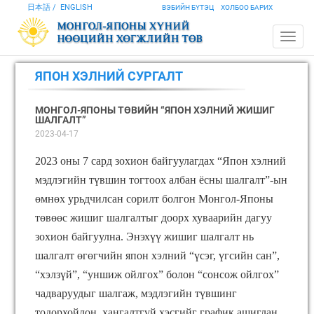
日本語
ENGLISH
ВЭБИЙН БҮТЭЦ
ХОЛБОО БАРИХ
ЯПОН ХЭЛНИЙ СУРГАЛТ
МОНГОЛ-ЯПОНЫ ТӨВИЙН “ЯПОН ХЭЛНИЙ ЖИШИГ
ШАЛГАЛТ”
2023-04-17
2023 оны 7 сард зохион байгуулагдах “Япон хэлний
мэдлэгийн түвшин тогтоох албан ёсны шалгалт”-ын
өмнөх урьдчилсан сорилт болгон Монгол-Японы
төвөөс жишиг шалгалтыг доорх хуваарийн дагуу
зохион байгуулна. Энэхүү жишиг шалгалт нь
шалгалт өгөгчийн япон хэлний “үсэг, үгсийн сан”,
“хэлзүй”, “уншиж ойлгох” болон “сонсож ойлгох”
чадваруудыг шалгаж, мэдлэгийн түвшинг
тодорхойлон, хангалтгүй хэсгийг график ашиглан