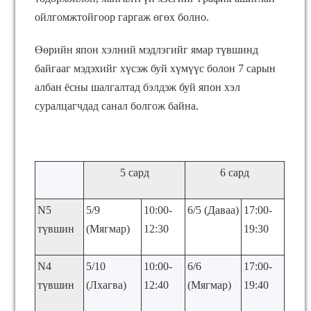
ойлгомжтойгоор гаргаж өгөх болно.
Өөрийн япон хэлний мэдлэгийг ямар түвшинд
байгааг мэдэхийг хүсэж буй хүмүүс болон 7 сарын
албан ёсны шалгалтад бэлдэж буй япон хэл
суралцагчдад санал болгож байна.
5 сард
6 сард
N5
5/9
10:00-
6/5 (Даваа)
17:00-
түвшин
(Мягмар)
12:30
19:30
N4
5/10
10:00-
6/6
17:00-
түвшин
(Лхагва)
12:40
(Мягмар)
19:40