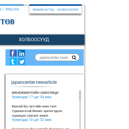
語
ENGLISH
ВЭБИЙН БҮТЭЦ
ХОЛБОО БАРИХ
ХОЛБООСУУД
japancenter.newarticle
МЕНЕЖМЕНТИЙН СИМУЛЯЦИ
Уржигдар 17 цаг 54 мин
Кансай бүс нутгийн олон талт
туршлагатай бизнес эрхлэгчдээс
суралцах сургалт аялал
Уржигдар 10 цаг 52 мин