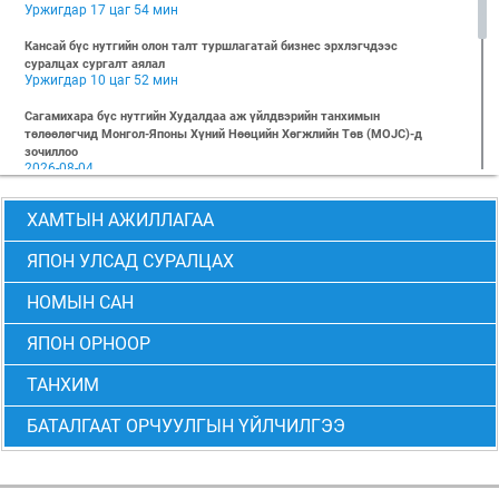
Уржигдар 17 цаг 54 мин
Кансай бүс нутгийн олон талт туршлагатай бизнес эрхлэгчдээс
суралцах сургалт аялал
Уржигдар 10 цаг 52 мин
Сагамихара бүс нутгийн Худалдаа аж үйлдвэрийн танхимын
төлөөлөгчид Монгол-Японы Хүний Нөөцийн Хөгжлийн Төв (MOJC)-д
зочиллоо
2026-08-04
"БИЗНЕС БА ХҮНИЙ ЭРХ" Нээлттэй семинарын бүртгэл эхэллээ
ХАМТЫН АЖИЛЛАГАА
2026-07-28
Global Value Chain Бизнесийн практик сургалт
ЯПОН УЛСАД СУРАЛЦАХ
2026-07-24
НОМЫН САН
2026 БИЗНЕСИЙН ҮНДСЭН СУРГАЛТ-PMP АНГИ 29 дэх элсэлт
2026-07-08
ЯПОН ОРНООР
2026 БИЗНЕСИЙН ҮНДСЭН СУРГАЛТ-УДИРДЛАГЫН АНГИ 29 дэх элсэлт
2026-07-06
ТАНХИМ
МОНГОЛ-ЯПОНЫ ТӨВИЙН БИЗНЕСИЙН ҮНДСЭН СУРГАЛТЫН 28 ДАХЬ
БАТАЛГААТ ОРЧУУЛГЫН ҮЙЛЧИЛГЭЭ
ЭЛСЭЛТИЙН “CEO” болон “PMP” АНГИЙН ТӨГСӨЛТ АМЖИЛТТАЙ БОЛЖ
ӨНДӨРЛӨВ
2026-06-24