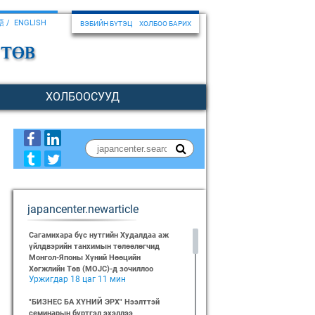
語
ENGLISH
ВЭБИЙН БҮТЭЦ
ХОЛБОО БАРИХ
ХОЛБООСУУД
japancenter.newarticle
Сагамихара бүс нутгийн Худалдаа аж
үйлдвэрийн танхимын төлөөлөгчид
Монгол-Японы Хүний Нөөцийн
Хөгжлийн Төв (MOJC)-д зочиллоо
Уржигдар 18 цаг 11 мин
"БИЗНЕС БА ХҮНИЙ ЭРХ" Нээлттэй
семинарын бүртгэл эхэллээ