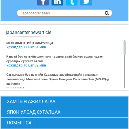
japancenter.newarticle
МЕНЕЖМЕНТИЙН СИМУЛЯЦИ
Уржигдар 17 цаг 54 мин
Кансай бүс нутгийн олон талт туршлагатай бизнес эрхлэгчдээс
суралцах сургалт аялал
Уржигдар 10 цаг 52 мин
Сагамихара бүс нутгийн Худалдаа аж үйлдвэрийн танхимын
төлөөлөгчид Монгол-Японы Хүний Нөөцийн Хөгжлийн Төв (MOJC)-д
зочиллоо
2026-08-04
"БИЗНЕС БА ХҮНИЙ ЭРХ" Нээлттэй семинарын бүртгэл эхэллээ
ХАМТЫН АЖИЛЛАГАА
2026-07-28
Global Value Chain Бизнесийн практик сургалт
ЯПОН УЛСАД СУРАЛЦАХ
2026-07-24
НОМЫН САН
2026 БИЗНЕСИЙН ҮНДСЭН СУРГАЛТ-PMP АНГИ 29 дэх элсэлт
2026-07-08