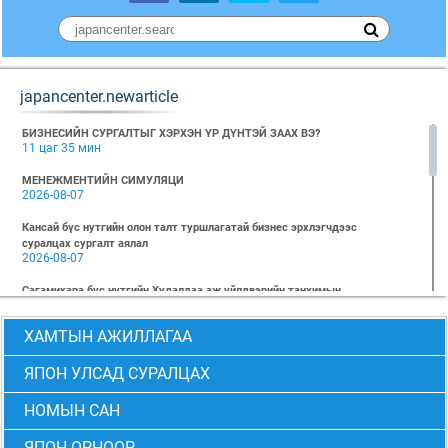
japancenter.newarticle
БИЗНЕСИЙН СУРГАЛТЫГ ХЭРХЭН ҮР ДҮНТЭЙ ЗААХ ВЭ?
11 цаг 35 мин
МЕНЕЖМЕНТИЙН СИМУЛЯЦИ
2026-08-07
Кансай бүс нутгийн олон талт туршлагатай бизнес эрхлэгчдээс
суралцах сургалт аялал
2026-08-07
Сагамихара бүс нутгийн Худалдаа аж үйлдвэрийн танхимын
төлөөлөгчид Монгол-Японы Хүний Нөөцийн Хөгжлийн Төв (MOJC)-д
зочиллоо
ХАМТЫН АЖИЛЛАГАА
2026-08-04
"БИЗНЕС БА ХҮНИЙ ЭРХ" Нээлттэй семинарын бүртгэл эхэллээ
ЯПОН УЛСАД СУРАЛЦАХ
2026-07-28
НОМЫН САН
Global Value Chain Бизнесийн практик сургалт
2026-07-24
ЯПОН ОРНООР